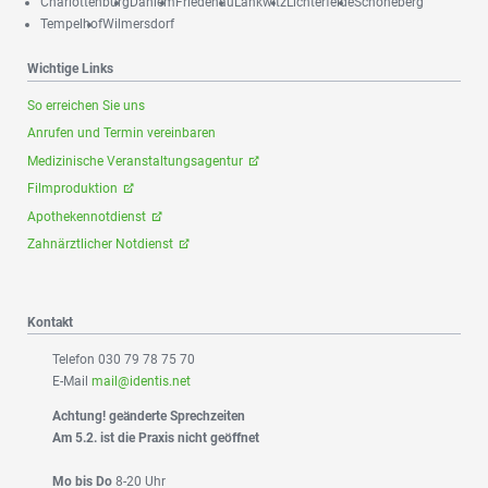
Charlottenburg
Dahlem
Friedenau
Lankwitz
Lichterfelde
Schöneberg
Tempelhof
Wilmersdorf
Wichtige Links
So erreichen Sie uns
Anrufen und Termin vereinbaren
Medizinische Veranstaltungsagentur
Filmproduktion
Apothekennotdienst
Zahnärztlicher Notdienst
Kontakt
Telefon 030 79 78 75 70
E-Mail
mail@identis.net
Achtung! geänderte Sprechzeiten
Am 5.2. ist die Praxis nicht geöffnet
Mo bis Do
8-20 Uhr