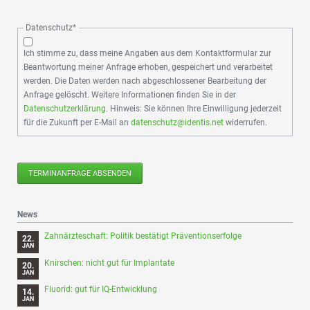
Pflichtfeld
Datenschutz
*
Ich stimme zu, dass meine Angaben aus dem Kontaktformular zur
Beantwortung meiner Anfrage erhoben, gespeichert und verarbeitet
werden. Die Daten werden nach abgeschlossener Bearbeitung der
Anfrage gelöscht. Weitere Informationen finden Sie in der
Datenschutzerklärung
. Hinweis: Sie können Ihre Einwilligung jederzeit
für die Zukunft per E-Mail an
datenschutz@identis.net
widerrufen.
TERMINANFRAGE ABSENDEN
News
Zahnärzteschaft: Politik bestätigt Präventionserfolge
22.
JAN
Knirschen: nicht gut für Implantate
20.
JAN
Fluorid: gut für IQ-Entwicklung
14.
JAN