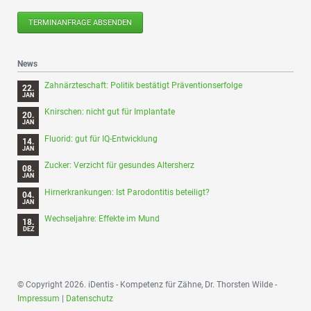
TERMINANFRAGE ABSENDEN
News
Zahnärzteschaft: Politik bestätigt Präventionserfolge
22.
JAN
Knirschen: nicht gut für Implantate
20.
JAN
Fluorid: gut für IQ-Entwicklung
14.
JAN
Zucker: Verzicht für gesundes Altersherz
08.
JAN
Hirnerkrankungen: Ist Parodontitis beteiligt?
04.
JAN
Wechseljahre: Effekte im Mund
18.
DEZ
© Copyright 2026. iDentis - Kompetenz für Zähne, Dr. Thorsten Wilde -
Impressum
|
Datenschutz