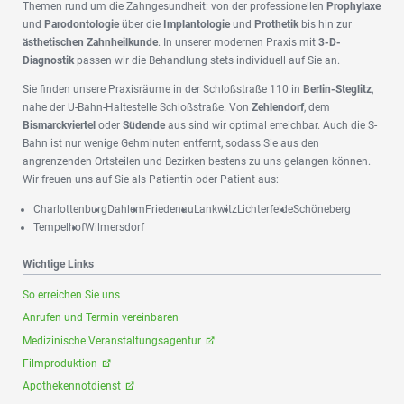
Themen rund um die Zahngesundheit: von der professionellen
Prophylaxe
und
Parodontologie
über die
Implantologie
und
Prothetik
bis hin zur
ästhetischen Zahnheilkunde
. In unserer modernen Praxis mit
3-D-
Diagnostik
passen wir die Behandlung stets individuell auf Sie an.
Sie finden unsere Praxisräume in der Schloßstraße 110 in
Berlin-Steglitz
,
nahe der U-Bahn-Haltestelle Schloßstraße. Von
Zehlendorf
, dem
Bismarckviertel
oder
Südende
aus sind wir optimal erreichbar. Auch die S-
Bahn ist nur wenige Gehminuten entfernt, sodass Sie aus den
angrenzenden Ortsteilen und Bezirken bestens zu uns gelangen können.
Wir freuen uns auf Sie als Patientin oder Patient aus:
Charlottenburg
Dahlem
Friedenau
Lankwitz
Lichterfelde
Schöneberg
Tempelhof
Wilmersdorf
Wichtige Links
So erreichen Sie uns
Anrufen und Termin vereinbaren
Medizinische Veranstaltungsagentur
Filmproduktion
Apothekennotdienst