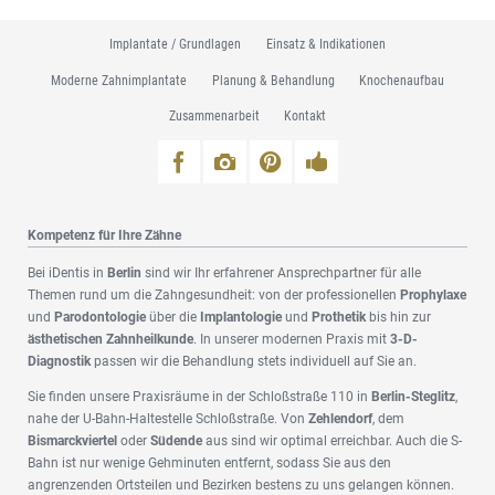
Navigation
Implantate / Grundlagen
Einsatz & Indikationen
überspringen
Moderne Zahnimplantate
Planung & Behandlung
Knochenaufbau
Zusammenarbeit
Kontakt
Kompetenz für Ihre Zähne
Bei iDentis in
Berlin
sind wir Ihr erfahrener Ansprechpartner für alle
Themen rund um die Zahngesundheit: von der professionellen
Prophylaxe
und
Parodontologie
über die
Implantologie
und
Prothetik
bis hin zur
ästhetischen Zahnheilkunde
. In unserer modernen Praxis mit
3-D-
Diagnostik
passen wir die Behandlung stets individuell auf Sie an.
Sie finden unsere Praxisräume in der Schloßstraße 110 in
Berlin-Steglitz
,
nahe der U-Bahn-Haltestelle Schloßstraße. Von
Zehlendorf
, dem
Bismarckviertel
oder
Südende
aus sind wir optimal erreichbar. Auch die S-
Bahn ist nur wenige Gehminuten entfernt, sodass Sie aus den
angrenzenden Ortsteilen und Bezirken bestens zu uns gelangen können.