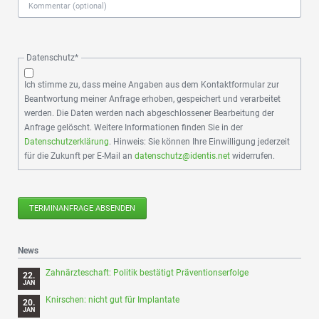
Pflichtfeld
Datenschutz
*
Ich stimme zu, dass meine Angaben aus dem Kontaktformular zur
Beantwortung meiner Anfrage erhoben, gespeichert und verarbeitet
werden. Die Daten werden nach abgeschlossener Bearbeitung der
Anfrage gelöscht. Weitere Informationen finden Sie in der
Datenschutzerklärung
. Hinweis: Sie können Ihre Einwilligung jederzeit
für die Zukunft per E-Mail an
datenschutz@identis.net
widerrufen.
TERMINANFRAGE ABSENDEN
News
Zahnärzteschaft: Politik bestätigt Präventionserfolge
22.
JAN
Knirschen: nicht gut für Implantate
20.
JAN