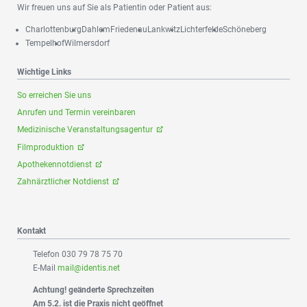
Wir freuen uns auf Sie als Patientin oder Patient aus:
Charlottenburg
Dahlem
Friedenau
Lankwitz
Lichterfelde
Schöneberg
Tempelhof
Wilmersdorf
Wichtige Links
So erreichen Sie uns
Anrufen und Termin vereinbaren
Medizinische Veranstaltungsagentur
Filmproduktion
Apothekennotdienst
Zahnärztlicher Notdienst
Kontakt
Telefon 030 79 78 75 70
E-Mail
mail@identis.net
Achtung! geänderte Sprechzeiten
Am 5.2. ist die Praxis nicht geöffnet